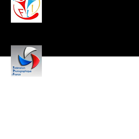
Centre Socio-Culturel
Jean Hartmann
------------
59,
Rue du Général de Gaulle
54340 POMPEY