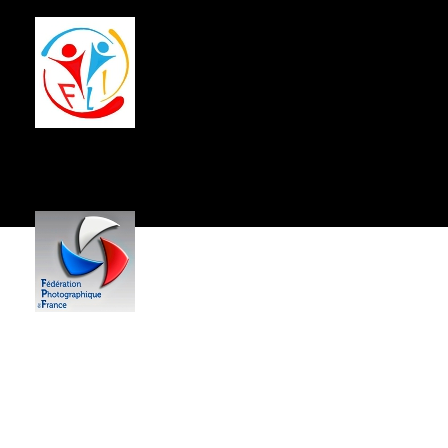
Centre Socio-Culturel
Jean Hartmann
------------
59,
Rue du Général de Gaulle