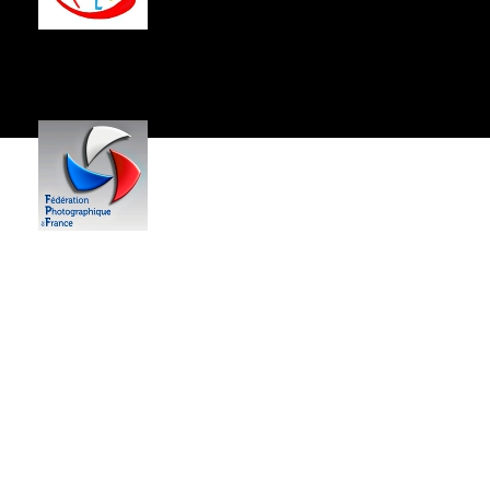
Centre Socio-Culturel
Jean Hartmann
------------
59,
Rue du Général de Gaulle
54340 POMPEY