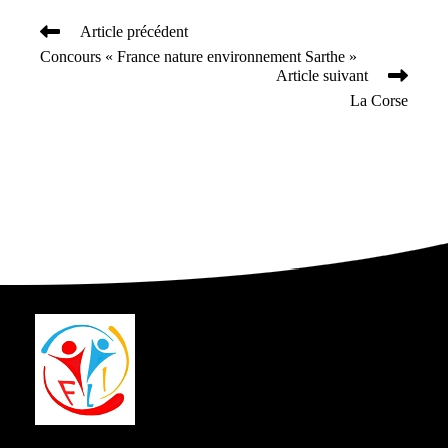
Article précédent
Read
Concours « France nature environnement Sarthe »
more
Article suivant
articles
La Corse