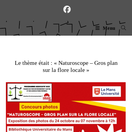
Skip
to
content
Menu
Le thème était : « Naturoscope – Gros plan
sur la flore locale »