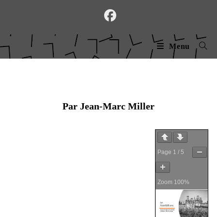
Skip
to
content
Menu
Par Jean-Marc Miller
Page
1
/
5
Zoom
100%