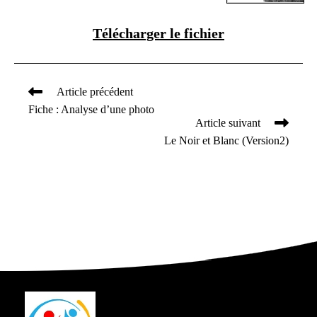
Télécharger le fichier
Article précédent
Read
Fiche : Analyse d’une photo
more
Article suivant
articles
Le Noir et Blanc (Version2)