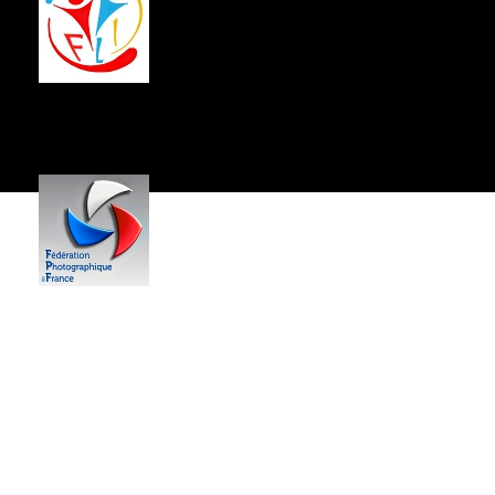
Centre Socio-Culturel
Jean Hartmann
------------
59,
Rue du Général de Gaulle
54340 POMPEY