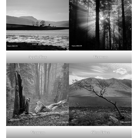
Appin Bay
Ventron
Ventron
Glen Etive