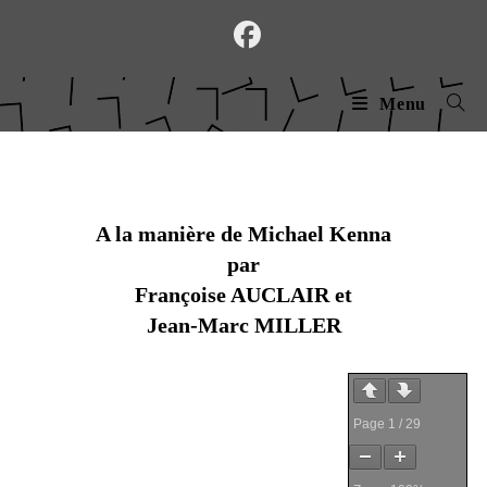
Skip
to
content
Menu
A la manière de Michael Kenna
par
Françoise AUCLAIR et
Jean-Marc MILLER
Page
1
/
29