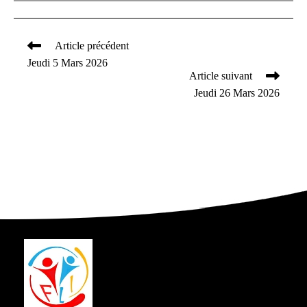
Article précédent
Read
Jeudi 5 Mars 2026
more
Article suivant
articles
Jeudi 26 Mars 2026