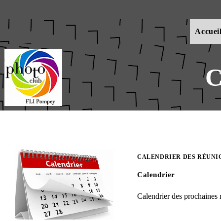
Skip
to
content
Accuei
C
CALENDRIER DES RÉUNI
Calendrier
Calendrier des prochaines 