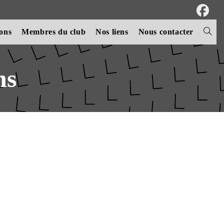
ions
Membres du club
Nos liens
Nous contacter
Toggle
websit
ns
search