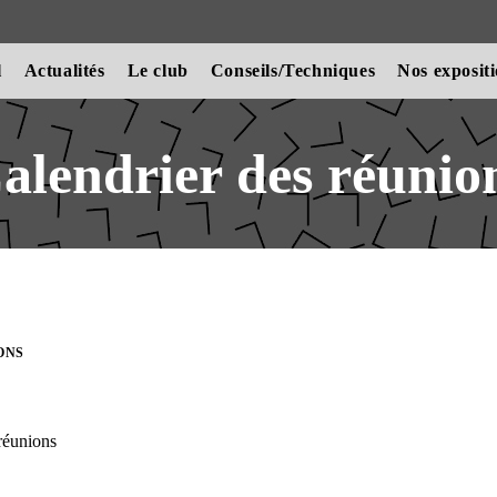
l
Actualités
Le club
Conseils/Techniques
Nos exposit
alendrier des réunio
ONS
réunions