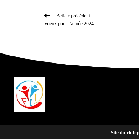
Article précédent
Read
Voeux pour l’année 2024
more
articles
Site du club