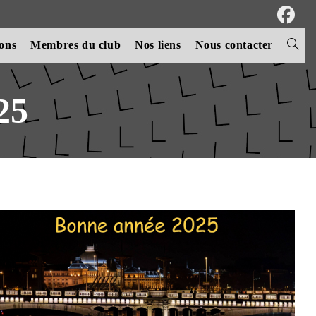
ions
Membres du club
Nos liens
Nous contacter
Toggle
websit
25
search