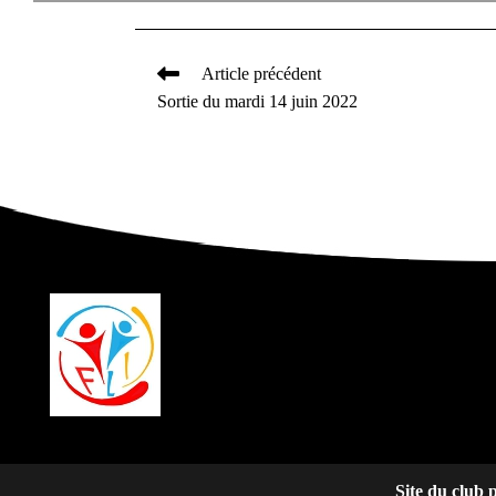
Article précédent
Read
Sortie du mardi 14 juin 2022
more
articles
Site du club