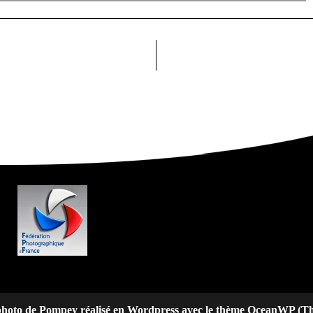
 photo de Pompey réalisé en Wordpress avec le thème OceanWP (T