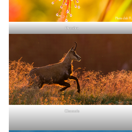
Droséra
Chamois