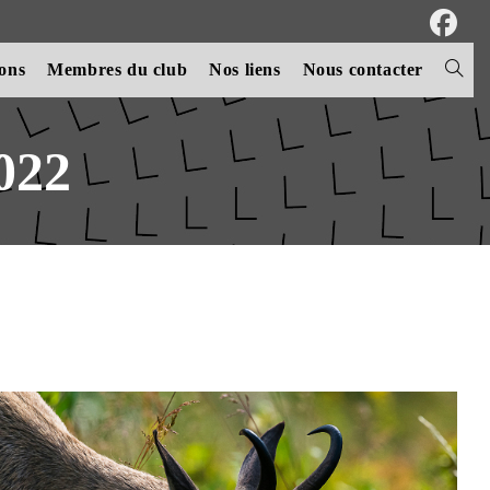
ions
Membres du club
Nos liens
Nous contacter
Toggle
websit
2022
search