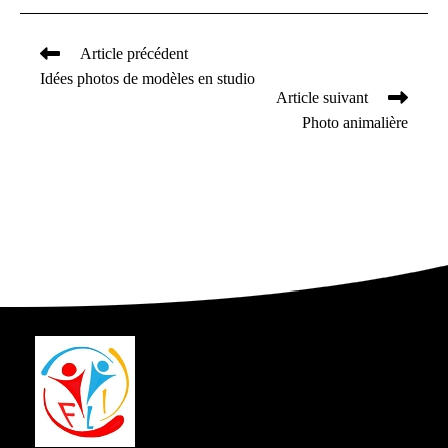
Article précédent
Read
Idées photos de modèles en studio
more
Article suivant
articles
Photo animalière