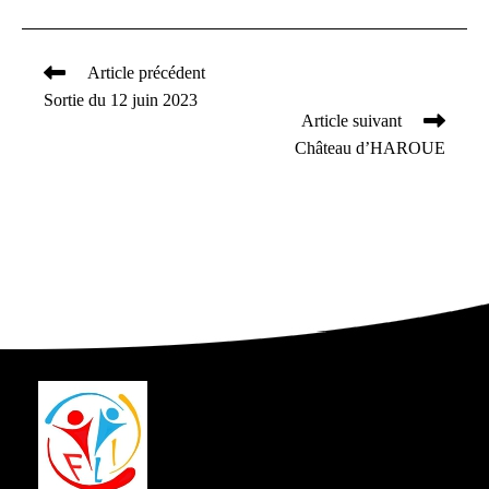
Article précédent
Read
Sortie du 12 juin 2023
more
Article suivant
articles
Château d’HAROUE