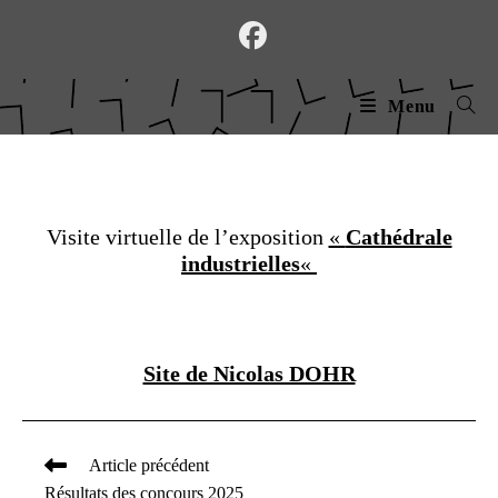
Skip
to
content
Menu
Visite virtuelle de l’exposition
«
Cathédrale
industrielles
«
Site de Nicolas DOHR
Article précédent
Read
Résultats des concours 2025
more