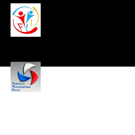
Centre Socio-Culturel
Jean Hartmann
------------
59,
Rue du Général de Gaulle