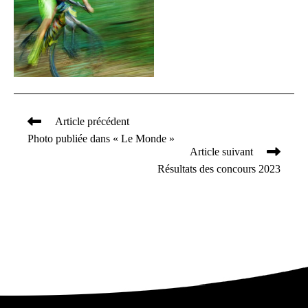
Article précédent
Read
Photo publiée dans « Le Monde »
more
Article suivant
articles
Résultats des concours 2023