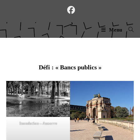
Skip
to
content
Menu
Défi : « Bancs publics »
Inondation – Auxerre