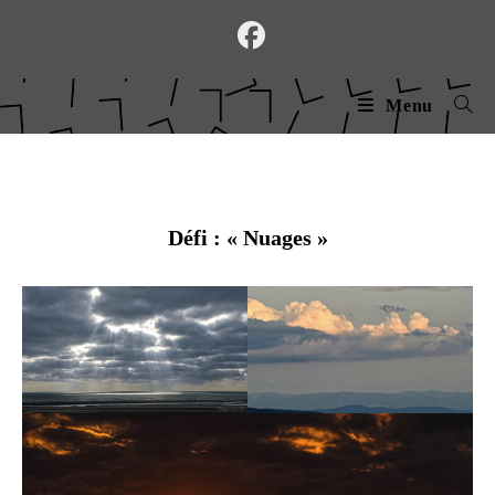
Skip
to
content
Menu
Défi : « Nuages »