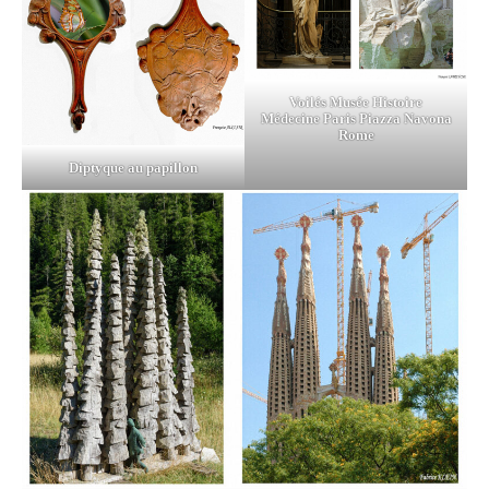
Voilés Musée Histoire
Médecine Paris Piazza Navona
Rome
Diptyque au papillon