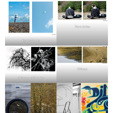
Parc Arles
Cerf-volants
Oléron
Arbre et clématite