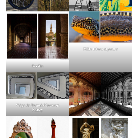
Mâle triton alpestre
Seville
Siège de Pont-à-Mousson
Nancy