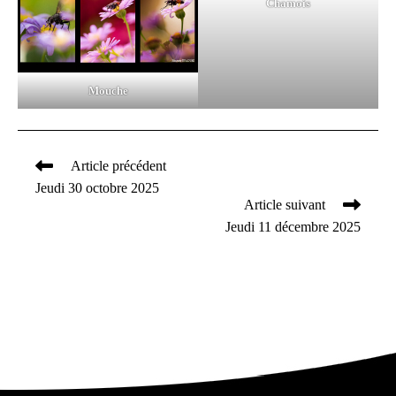
Chamois
Mouche
Article précédent
Read
Jeudi 30 octobre 2025
more
Article suivant
articles
Jeudi 11 décembre 2025